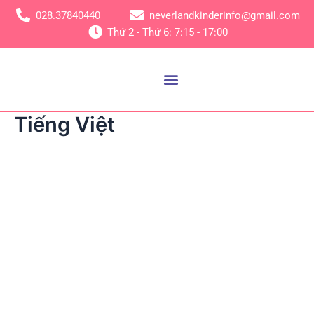
Nhảy
028.37840440
neverlandkinderinfo@gmail.com
tới
Thứ 2 - Thứ 6: 7:15 - 17:00
nội
dung
Tiếng Việt