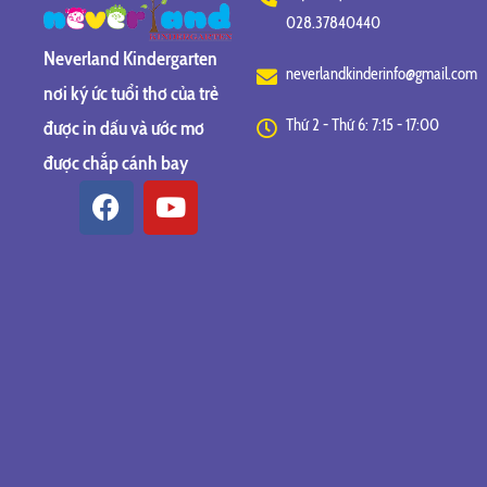
028.37840440
Neverland Kindergarten
neverlandkinderinfo@gmail.com
nơi ký ức tuổi thơ của trẻ
Thứ 2 - Thứ 6: 7:15 - 17:00
được in dấu và ước mơ
được chắp cánh bay
F
Y
a
o
c
u
e
t
b
u
o
b
o
e
k