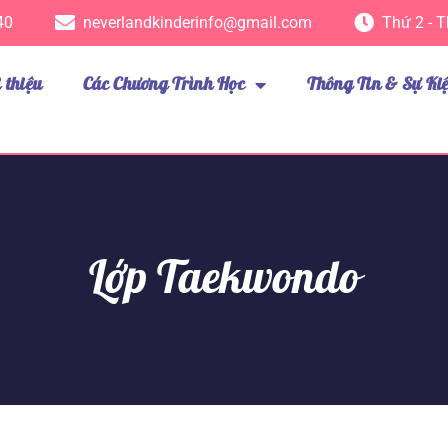
40
neverlandkinderinfo@gmail.com
Thứ 2 - T
i thiệu
Các Chương Trình Học
Thông Tin & Sự Ki
Lớp Taekwondo