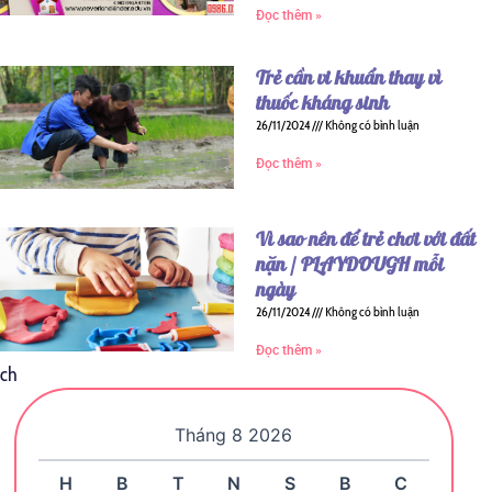
Đọc thêm »
Trẻ cần vi khuẩn thay vì
thuốc kháng sinh
26/11/2024
Không có bình luận
Đọc thêm »
Vì sao nên để trẻ chơi với đất
nặn / PLAYDOUGH mỗi
ngày
26/11/2024
Không có bình luận
Đọc thêm »
ịch
Tháng 8 2026
H
B
T
N
S
B
C