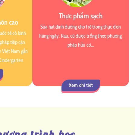
Thực phẩm sạch
môn cao
Sữa hạt dinh dưỡng cho trẻ trong thực đơn
uốc tế có kinh
hàng ngày. Rau, củ được trồng theo phương
pháp tiếp cận
pháp hữu cơ…
ên Việt Nam gắn
Kindergarten
Xem chi tiết
hương trình học