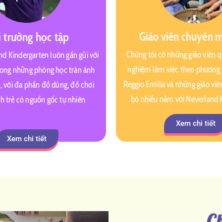
Giáo viên chuyên 
 trường học tập
Chúng tôi có những giáo viên q
and Kindergarten luôn gần gũi với
nghiệm làm việc theo phương 
trong những phòng học tràn ánh
Reggio Emilia và những giáo vi
, với đa phần đồ dùng, đồ chơi
bó nhiều năm với Neverland 
h trẻ có nguồn gốc tự nhiên
Xem chi tiết
Xem chi tiết
C