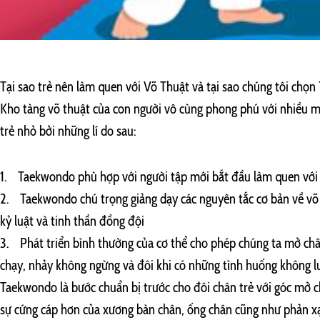
Tại sao trẻ nên làm quen với Võ Thuật và tại sao chúng tôi chọ
Lớp Bơi Lội
Kho tàng võ thuật của con người vô cùng phong phú với nhiều m
Độ tuổi
Học phí
trẻ nhỏ bởi những lí do sau:
40.000/Buổi
1 đến 3 tuổi
1. Taekwondo phù hợp với người tập mới bắt đầu làm quen với
2. Taekwondo chú trọng giảng dạy các nguyên tắc cơ bản về võ đ
kỷ luật và tinh thần đồng đội
3. Phát triển bình thường của cơ thể cho phép chúng ta mở châ
chạy, nhảy không ngừng và đôi khi có những tình huống không lườ
Taekwondo là bước chuẩn bị trước cho đôi chân trẻ với góc mở c
sự cứng cáp hơn của xương bàn chân, ống chân cũng như phản xạ