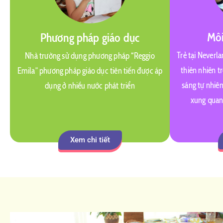
Môi
Phương pháp giáo dục
Trẻ tại Neverl
Nhà trường sử dụng phương pháp “Reggio
thiên nhiên 
Emila” phương pháp giáo dục tiên tiến được áp
sáng tự nhiên
dụng ở nhiều nước phát triển
xung quan
Xem chi tiết