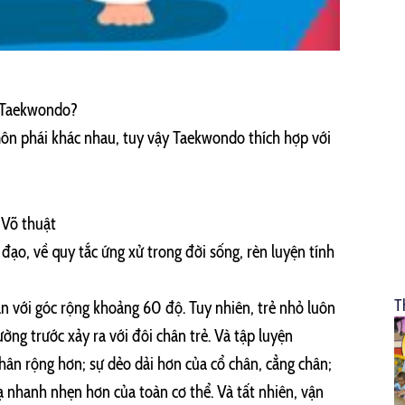
n Taekwondo?
Lớp cảm thụ âm nhạc
ôn phái khác nhau, tuy vậy Taekwondo thích hợp với
Độ tuổi
Học phí
Đã bao gồm trong học phí
Tất cả
 Võ thuật
ạo, về quy tắc ứng xử trong đời sống, rèn luyện tính
T
n với góc rộng khoảng 60 độ. Tuy nhiên, trẻ nhỏ luôn
ng trước xảy ra với đôi chân trẻ. Và tập luyện
hân rộng hơn; sự dẻo dải hơn của cổ chân, cẳng chân;
 nhanh nhẹn hơn của toàn cơ thể. Và tất nhiên, vận