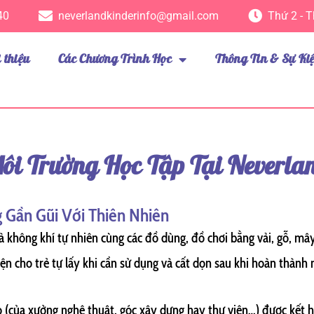
40
neverlandkinderinfo@gmail.com
Thứ 2 - T
i thiệu
Các Chương Trình Học
Thông Tin & Sự Ki
ôi Trường Học Tập Tại Neverla
 Gần Gũi Với Thiên Nhiên
à không khí tự nhiên cùng các đồ dùng, đồ chơi bằng vải, gỗ, mây
tiện cho trẻ tự lấy khi cần sử dụng và cất dọn sau khi hoàn thà
ỏ (của xưởng nghệ thuật, góc xây dựng hay thư viện…) được kết 