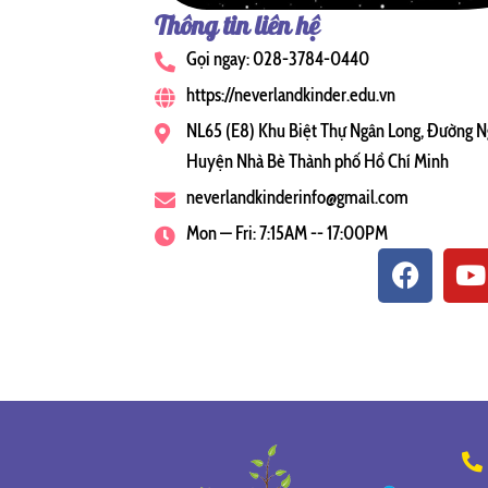
Thông tin liên hệ
Gọi ngay: 028-3784-0440
https://neverlandkinder.edu.vn
NL65 (E8) Khu Biệt Thự Ngân Long, Đường N
Huyện Nhà Bè Thành phố Hồ Chí Minh
neverlandkinderinfo@gmail.com
Mon — Fri: 7:15AM -- 17:00PM
F
Y
a
o
c
u
e
t
b
u
o
b
o
e
k