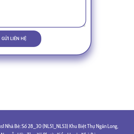
GỬI LIÊN HỆ
1 Nhà Bè: Số 28_30 (NL51_NL53) Khu Biệt Thự Ngân Long,