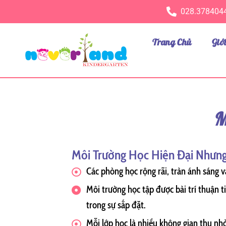
Nhảy
028.378404
tới
nội
Trang Chủ
Giớ
dung
M
Môi Trường Học Hiện Đại Nhưng
Các phòng học rộng rãi, tràn ánh sáng v
Môi trường học tập được bài trí thuận 
trong sự sắp đặt.
Mỗi lớp học là nhiều không gian thu nh