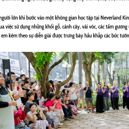
 người lớn khi bước vào một không gian học tập tại Neverland Kin
ua việc sử dụng những khối gỗ, cành cây, vải vóc, các tấm gương 
ẻ em kèm theo sự diễn giải được trưng bày hầu khắp các bức tườn