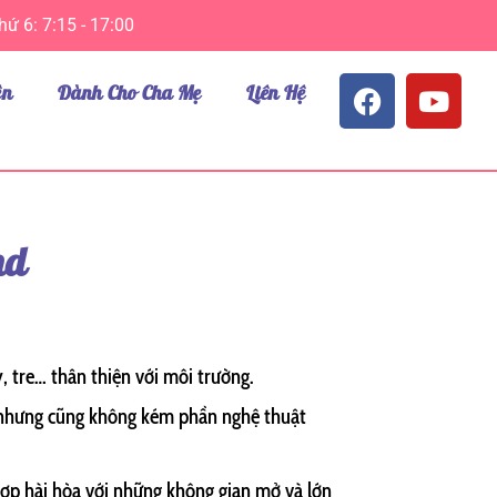
hứ 6: 7:15 - 17:00
F
Y
ện
Dành Cho Cha Mẹ
Liên Hệ
a
o
c
u
e
t
b
u
o
b
o
e
nd
k
, tre… thân thiện với môi trường.
nh nhưng cũng không kém phần nghệ thuật
hợp hài hòa với những không gian mở và lớn